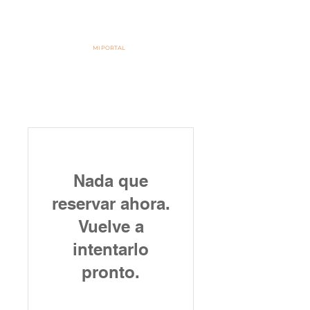
MI PORTAL
Turnos de lunes a viernes de 8 a 21hs
Teléfono call center:
0810 555 2765
WhatsApp central de turnos:
3517555444
Derivaciones Médicas:
3516523503
Nada que
reservar ahora.
Vuelve a
intentarlo
pronto.